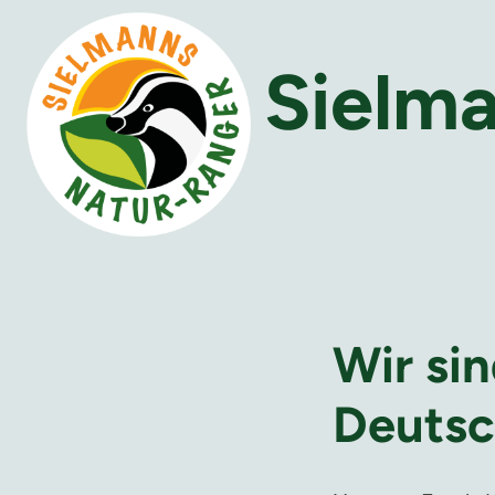
Sielm
Wir sin
Deutsc