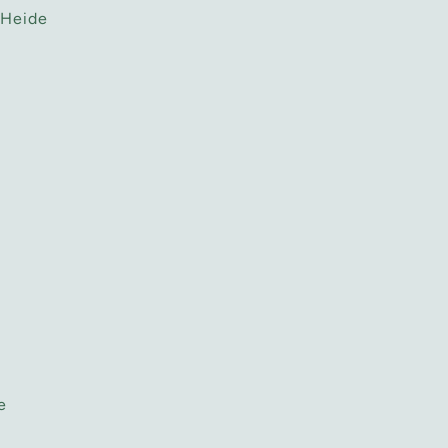
 Heide
e